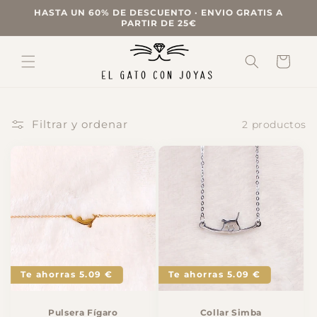
Ir
HASTA UN 60% DE DESCUENTO · ENVIO GRATIS A
directamente
PARTIR DE 25€
al contenido
Carrito
Filtrar y ordenar
2 productos
Te ahorras 5.09 €
Te ahorras 5.09 €
Pulsera Fígaro
Collar Simba