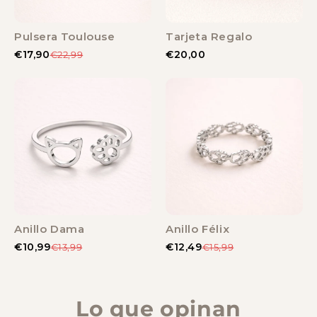
Pulsera Toulouse
Tarjeta Regalo
€17,90
€20,00
€22,99
Anillo Dama
Anillo Félix
€10,99
€12,49
€13,99
€15,99
Lo que opinan