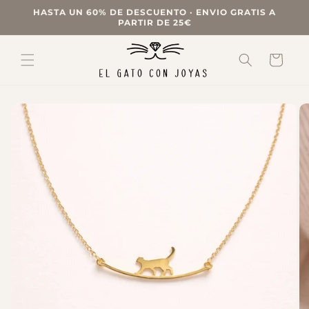
Ir
HASTA UN 60% DE DESCUENTO · ENVIO GRATIS A
directamente
PARTIR DE 25€
al contenido
Carrito
Ir
directamente
a la
información
del producto