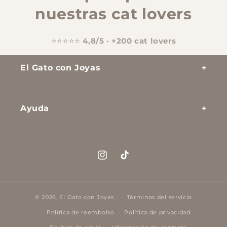
nuestras cat lovers
⭐⭐⭐⭐⭐
4,8/5 · +200 cat lovers
El Gato con Joyas
Anillos
Ayuda
Collares
Preguntas frecuentes
Pulseras
Envíos
Instagram
TikTok
Ideas de Regalo
Devoluciones
Vuestras Favoritas
© 2026,
El Gato con Joyas
.
Términos del servicio
Contacta con nosotros
Política de reembolso
Política de privacidad
Mis Pedidos