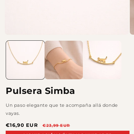
Pulsera Simba
Un paso elegante que te acompaña allá donde
vayas.
Precio
€16,90 EUR
Precio
€23,99 EUR
de
habitual