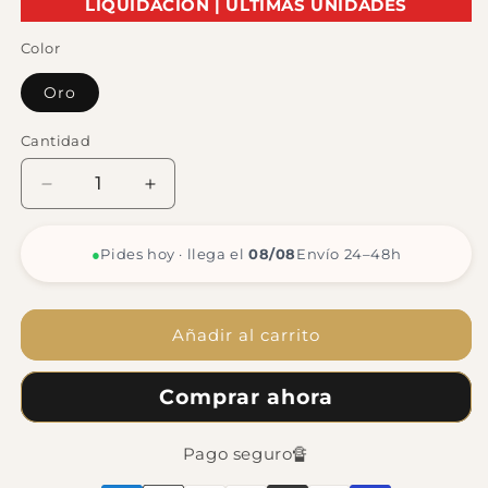
LIQUIDACIÓN | ÚLTIMAS UNIDADES
oferta
Color
Oro
Cantidad
Reducir
Aumentar
cantidad
cantidad
para
para
●
Pides hoy · llega el
08/08
Envío 24–48h
Pulsera
Pulsera
Simba
Simba
Añadir al carrito
Comprar ahora
Pago seguro🔏